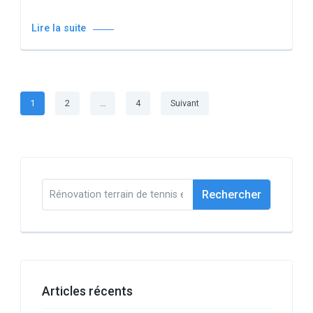
Lire la suite
Pagination
Page
Page
Page
1
2
…
4
Suivant
des
publications
Rechercher :
Articles récents