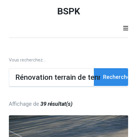
Aller
BSPK
au
contenu
(Pressez
Entrée)
Résultat
Vous recherchez...
de
recherche
Rechercher :
Affichage de
39 résultat(s)