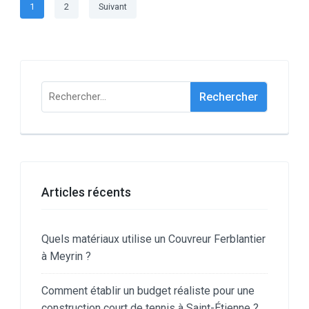
Pagination
Page
Page
1
2
Suivant
des
publications
Rechercher :
Articles récents
Quels matériaux utilise un Couvreur Ferblantier
à Meyrin ?
Comment établir un budget réaliste pour une
construction court de tennis à Saint-Étienne ?