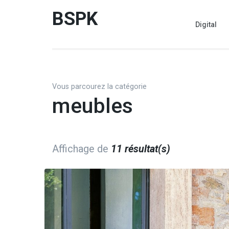
Aller
BSPK
au
Digital
contenu
(Pressez
Entrée)
Vous parcourez la catégorie
meubles
Affichage de
11 résultat(s)