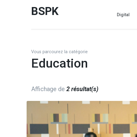
Aller
BSPK
au
Digital
contenu
(Pressez
Entrée)
Vous parcourez la catégorie
Education
Affichage de
2 résultat(s)