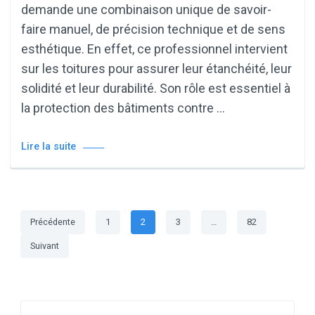
demande une combinaison unique de savoir-
faire manuel, de précision technique et de sens
esthétique. En effet, ce professionnel intervient
sur les toitures pour assurer leur étanchéité, leur
solidité et leur durabilité. Son rôle est essentiel à
la protection des bâtiments contre …
Lire la suite
Pagination
Page
Page
Page
Page
Précédente
1
2
3
…
82
des
Suivant
publications