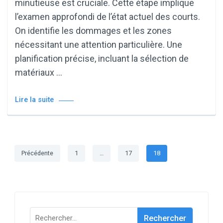
minutieuse est cruciale. Cette étape implique
l’examen approfondi de l’état actuel des courts.
On identifie les dommages et les zones
nécessitant une attention particulière. Une
planification précise, incluant la sélection de
matériaux …
Lire la suite
Pagination
Page
Page
Page
Précédente
1
…
17
18
des
publications
Rechercher :