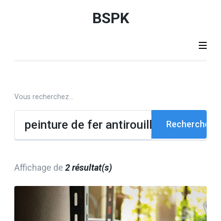
Aller
BSPK
au
contenu
(Pressez
Entrée)
Résultat
Vous recherchez...
de
recherche
Rechercher :
Affichage de
2 résultat(s)