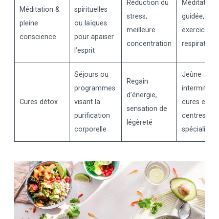
Réduction du
Méditation
Méditation &
spirituelles
stress,
guidée, yog
pleine
ou laïques
meilleure
exercices
conscience
pour apaiser
concentration
respiratoire
l’esprit
Séjours ou
Jeûne
Regain
programmes
intermittent
d’énergie,
Cures détox
visant la
cures en
sensation de
purification
centres
légèreté
corporelle
spécialisés