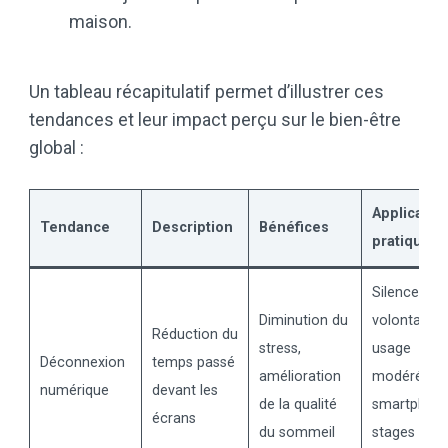
maison.
Un tableau récapitulatif permet d’illustrer ces
tendances et leur impact perçu sur le bien-être
global :
Applicatio
Tendance
Description
Bénéfices
pratiques
Silence
Diminution du
volontaire,
Réduction du
stress,
usage
Déconnexion
temps passé
amélioration
modéré de
numérique
devant les
de la qualité
smartphone
écrans
du sommeil
stages en