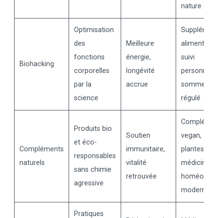
nature
Optimisation
Supplémen
des
Meilleure
alimentaires
fonctions
énergie,
suivi
Biohacking
corporelles
longévité
personnalis
par la
accrue
sommeil
science
régulé
Complémen
Produits bio
Soutien
vegan,
et éco-
Compléments
immunitaire,
plantes
responsables
naturels
vitalité
médicinales
sans chimie
retrouvée
homéopath
agressive
moderne
Pratiques