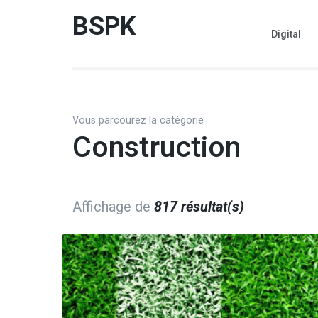
Aller
BSPK
au
Digital
contenu
(Pressez
Entrée)
Vous parcourez la catégorie
Construction
Affichage de
817 résultat(s)