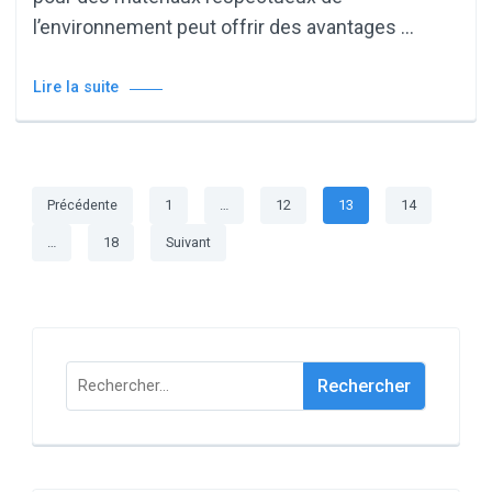
l’environnement peut offrir des avantages …
Lire la suite
Pagination
Page
Page
Page
Page
Précédente
1
…
12
13
14
des
Page
…
18
Suivant
publications
Rechercher :