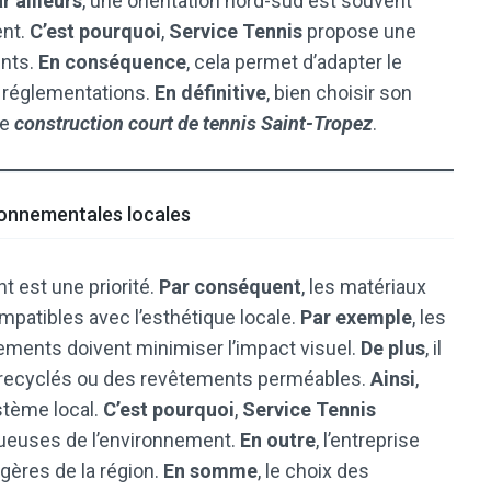
r ailleurs
, une orientation nord-sud est souvent
ent.
C’est pourquoi
,
Service Tennis
propose une
ents.
En conséquence
, cela permet d’adapter le
s réglementations.
En définitive
, bien choisir son
de
construction court de tennis Saint-Tropez
.
ronnementales locales
t est une priorité.
Par conséquent
, les matériaux
ompatibles avec l’esthétique locale.
Par exemple
, les
tements doivent minimiser l’impact visuel.
De plus
, il
x recyclés ou des revêtements perméables.
Ainsi
,
stème local.
C’est pourquoi
,
Service Tennis
ctueuses de l’environnement.
En outre
, l’entreprise
gères de la région.
En somme
, le choix des