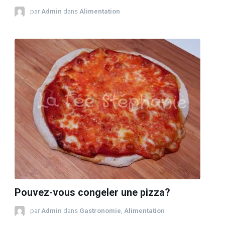
par
Admin
dans
Alimentation
Pouvez-vous congeler une pizza?
par
Admin
dans
Gastronomie
,
Alimentation