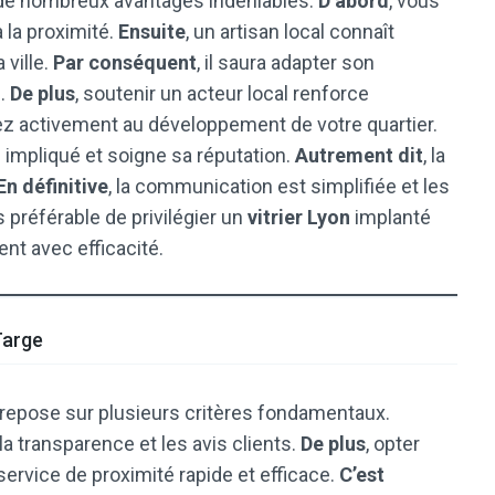
 de nombreux avantages indéniables.
D’abord
, vous
 la proximité.
Ensuite
, un artisan local connaît
 ville.
Par conséquent
, il saura adapter son
s.
De plus
, soutenir un acteur local renforce
pez activement au développement de votre quartier.
us impliqué et soigne sa réputation.
Autrement dit
, la
En définitive
, la communication est simplifiée et les
rs préférable de privilégier un
vitrier Lyon
implanté
ent avec efficacité.
Targe
 repose sur plusieurs critères fondamentaux.
é, la transparence et les avis clients.
De plus
, opter
service de proximité rapide et efficace.
C’est