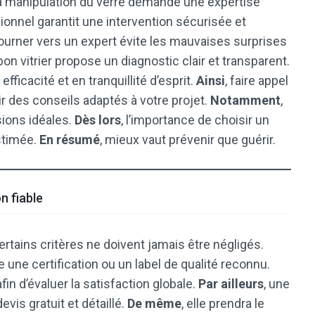
la manipulation du verre demande une expertise
onnel garantit une intervention sécurisée et
tourner vers un expert évite les mauvaises surprises
 bon vitrier propose un diagnostic clair et transparent.
fficacité et en tranquillité d’esprit.
Ainsi
, faire appel
r des conseils adaptés à votre projet.
Notamment
,
sions idéales.
Dès lors
, l’importance de choisir un
stimée.
En résumé
, mieux vaut prévenir que guérir.
n fiable
rtains critères ne doivent jamais être négligés.
e une certification ou un label de qualité reconnu.
afin d’évaluer la satisfaction globale.
Par ailleurs
, une
vis gratuit et détaillé.
De même
, elle prendra le