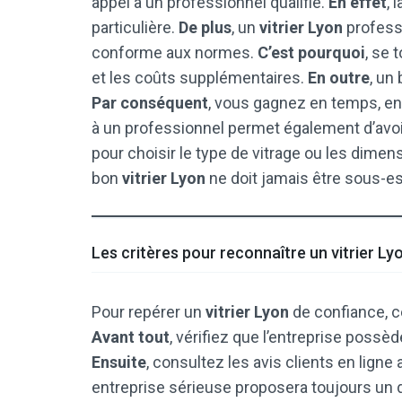
appel à un professionnel qualifié.
En effet
, 
particulière.
De plus
, un
vitrier Lyon
professi
conforme aux normes.
C’est pourquoi
, se 
et les coûts supplémentaires.
En outre
, un
Par conséquent
, vous gagnez en temps, en e
à un professionnel permet également d’avoi
pour choisir le type de vitrage ou les dimen
bon
vitrier Lyon
ne doit jamais être sous-e
Les critères pour reconnaître un vitrier Lyo
Pour repérer un
vitrier Lyon
de confiance, ce
Avant tout
, vérifiez que l’entreprise possèd
Ensuite
, consultez les avis clients en ligne 
entreprise sérieuse proposera toujours un de