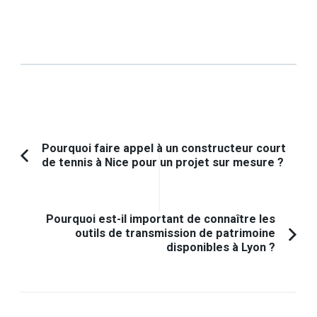
Navigation
Pourquoi faire appel à un constructeur court
de tennis à Nice pour un projet sur mesure ?
Article
d'article
précédent :
Pourquoi est-il important de connaître les
outils de transmission de patrimoine
disponibles à Lyon ?