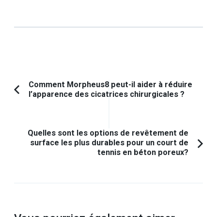
Navigation
Comment Morpheus8 peut-il aider à réduire
l’apparence des cicatrices chirurgicales ?
Article
d'article
précédent :
Quelles sont les options de revêtement de
surface les plus durables pour un court de
tennis en béton poreux?